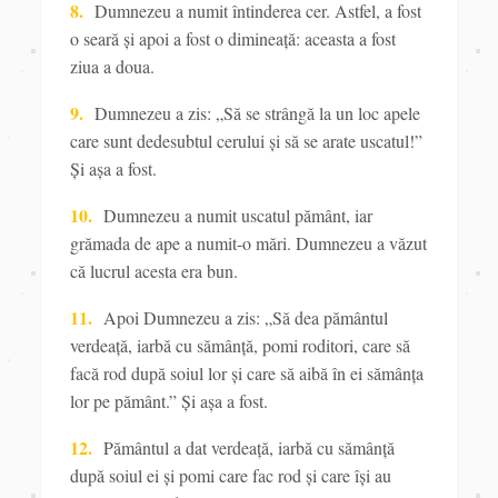
8.
Dumnezeu a numit întinderea cer. Astfel, a fost
o seară și apoi a fost o dimineaţă: aceasta a fost
ziua a doua.
9.
Dumnezeu a zis: „Să se strângă
la un loc apele
care sunt dedesubtul cerului și să se arate uscatul!”
Și așa a fost.
10.
Dumnezeu a numit uscatul pământ, iar
grămada de ape a numit-o mări. Dumnezeu a văzut
că lucrul acesta era bun.
11.
Apoi Dumnezeu a zis: „Să dea
pământul
verdeaţă, iarbă cu sămânţă, pomi roditori,
care să
facă rod după soiul lor și care să aibă în ei sămânţa
lor pe pământ.” Și așa a fost.
12.
Pământul a dat verdeaţă, iarbă cu sămânţă
după soiul ei și pomi care fac rod și care își au