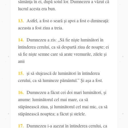
sămânţa în ei, după soiul lor. Dumnezeu a văzut că
lucrul acesta era bun.
13.
Astfel, a fost o seară și apoi a fost o dimineaţă:
aceasta a fost ziua a treia.
14.
Dumnezeu a zis: „Să fie niște luminători
în
întinderea cerului, ca să despartă ziua de noapte; ei
să fie niște semne
care să arate vremurile, zilele și
anii
15.
și să slujească de luminători în întinderea
cerului, ca să lumineze pământul.” Și așa a fost.
16.
Dumnezeu
a făcut cei doi mari luminători, și
anume: luminătorul cel mai mare, ca să
stăpânească ziua, și
luminătorul cel mai mic, ca să
stăpânească noaptea; a făcut și stelele.
17.
Dumnezeu i-a așezat în întinderea cerului, ca