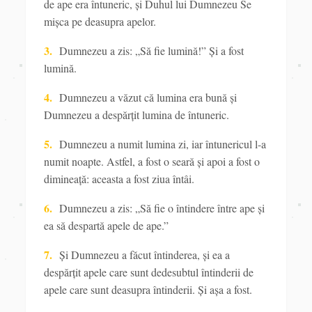
de ape era întuneric, și Duhul
lui Dumnezeu Se
mișca pe deasupra apelor.
3.
Dumnezeu
a zis: „Să fie
lumină!” Și a fost
lumină.
4.
Dumnezeu a văzut că lumina era bună și
Dumnezeu a despărţit lumina de întuneric.
5.
Dumnezeu a numit lumina zi,
iar întunericul l-a
numit noapte. Astfel, a fost o seară și apoi a fost o
dimineaţă: aceasta a fost ziua întâi.
6.
Dumnezeu a zis: „Să fie
o întindere între ape și
ea să despartă apele de ape.”
7.
Și Dumnezeu a făcut întinderea, și ea a
despărţit
apele care sunt dedesubtul întinderii de
apele care sunt deasupra
întinderii. Și așa a fost.