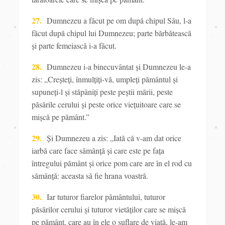
27.
Dumnezeu a făcut pe om după chipul
Său, l-a
făcut după chipul lui Dumnezeu; parte bărbătească
și parte femeiască i-a făcut.
28.
Dumnezeu i-a binecuvântat și Dumnezeu le-a
zis: „Creșteţi,
înmulţiţi-vă, umpleţi pământul și
supuneţi-l și stăpâniţi peste peștii mării, peste
păsările cerului și peste orice vieţuitoare care se
mișcă pe pământ.”
29.
Și Dumnezeu a zis: „Iată că v-am dat orice
iarbă care face sămânţă și care este pe faţa
întregului pământ și orice pom care are în el rod cu
sămânţă: aceasta să fie hrana
voastră.
30.
Iar tuturor
fiarelor pământului, tuturor
păsărilor
cerului și tuturor vietăţilor care se mișcă
pe pământ, care au în ele o suflare de viaţă, le-am