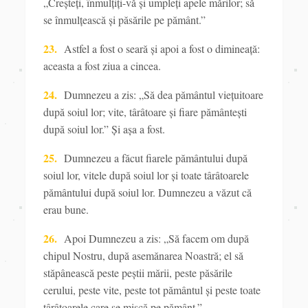
„Creșteţi,
înmulţiţi-vă și umpleţi apele mărilor; să
se înmulţească și păsările pe pământ.”
23.
Astfel a fost o seară și apoi a fost o dimineaţă:
aceasta a fost ziua a cincea.
24.
Dumnezeu a zis: „Să dea pământul vieţuitoare
după soiul lor; vite, târâtoare și fiare pământești
după soiul lor.” Și așa a fost.
25.
Dumnezeu a făcut fiarele pământului după
soiul lor, vitele după soiul lor și toate târâtoarele
pământului după soiul lor. Dumnezeu a văzut că
erau bune.
26.
Apoi Dumnezeu a zis: „Să facem
om după
chipul Nostru, după asemănarea Noastră; el să
stăpânească
peste peștii mării, peste păsările
cerului, peste vite, peste tot pământul și peste toate
târâtoarele care se mișcă pe pământ.”