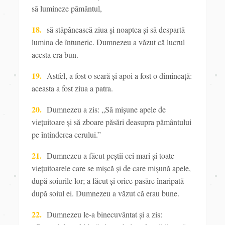
să lumineze pământul,
18.
să stăpânească
ziua și noaptea și să despartă
lumina de întuneric. Dumnezeu a văzut că lucrul
acesta era bun.
19.
Astfel, a fost o seară și apoi a fost o dimineaţă:
aceasta a fost ziua a patra.
20.
Dumnezeu a zis: „Să mișune apele de
vieţuitoare și să zboare păsări deasupra pământului
pe întinderea cerului.”
21.
Dumnezeu
a făcut peștii cei mari și toate
vieţuitoarele care se mișcă și de care mișună apele,
după soiurile lor; a făcut și orice pasăre înaripată
după soiul ei. Dumnezeu a văzut că erau bune.
22.
Dumnezeu le-a binecuvântat și a zis: